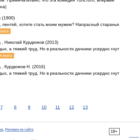
м. Примечательно, что эта комедия Толстого, впервые
на)
 (1900)
, лентяй, хотите стать моим мужем? Напрасный старанья.
книга
а
, Николай Курдюмов (2013)
ых, а тяжкий труд. Но в реальности дачники усердно гнут
я книга
а
, Курдюмов Н. (2016)
ых, а тяжкий труд. Но в реальности дачники усердно гнут
7
8
9
10
11
12
13
ка
,
Реклама на сайте
18+