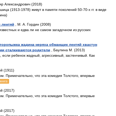
р Александрович (2018)
ца (1913-1978) живут в памяти поколений 50-70-х гг. в виде
ина)
 лентяй
, М. А. Гордин (2008)
 известных и едва ли не самом загадочном из русских
 торопыжка жадина неряха обманщик лентяй хвастун
ыми сталкиваются родители
, Баулина М. (2013)
, если ребенок жадный, агрессивный, застенчивый. Как
й (1911)
м. Примечательно, что эта комедия Толстого, впервые
книга
й (2017)
м. Примечательно, что эта комедия Толстого, впервые
й (2017)