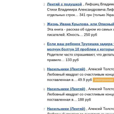
Лентяй с подушкой
, Лифшиц Владими
2
Стихи Владимира Александровича Лифши
отдельных строк… 341 грн (только Укра
Жизнь Ивана Крылова, или Опасный
3
Эта книга - рассказ об одном из самых
писателей. Юность… 250 руб
Если ваш ребенок Трусишка задира
4
молчун болтун 10 проблем с котор
Родители часто спрашивают, что делать
правило… 133 руб
Насильники (Лентяй)
, Алексей Толсто
5
Любовный квадрат со счастливым концо
поставленная в… 49.9 руб
электронная 
Насильники (Лентяй)
, Алексей Толсто
6
Любовный квадрат со счастливым концо
поставленная в… 188 руб
Насильники (Лентяй)
, Алексей Толсто
7