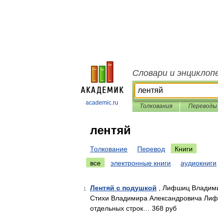
Словари и энциклоп
academic.ru
Толкования
Переводы
лентяй
Толкование
Перевод
Книги
все
электронные книги
аудиокниги
Лентяй с подушкой
, Лифшиц Владими
1
Стихи Владимира Александровича Лифши
отдельных строк… 368 руб